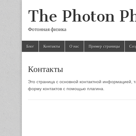
The Photon Ph
Фотонная физика
Skip
Main
Блог
Контакты
О нас
Пример страницы
Соз
to
menu
content
Контакты
Это страница с основной контактной информацией, т
форму контактов с помощью плагина.